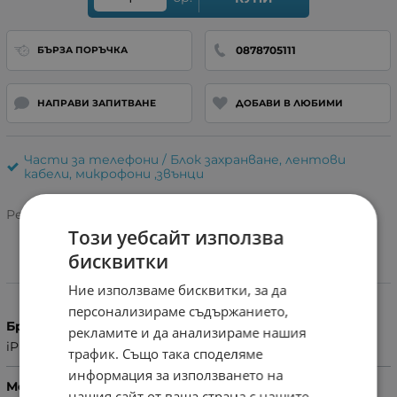
0878705111
БЪРЗА ПОРЪЧКА
НАПРАВИ ЗАПИТВАНЕ
ДОБАВИ В ЛЮБИМИ
Части за телефони / Блок захранване, лентови
кабели, микрофони ,звънци
Рейтинг:
Този уебсайт използва
бисквитки
Характеристики
Ние използваме бисквитки, за да
персонализираме съдържанието,
Бранд
рекламите и да анализираме нашия
iPhone
трафик. Също така споделяме
информация за използването на
Модел Телефон
нашия сайт от ваша страна с нашите