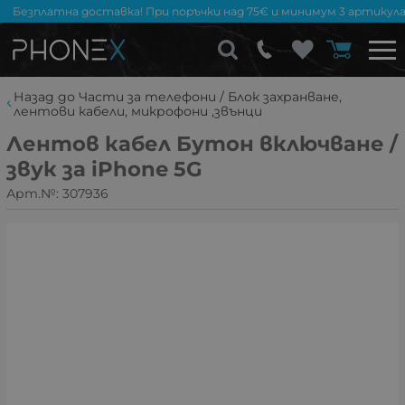
Безплатна доставка! При поръчки над 75€ и минимум 3 артикула
Назад до Части за телефони / Блок захранване,
лентови кабели, микрофони ,звънци
Лентов кабел Бутон включване /
звук за iPhone 5G
Арт.№:
307936