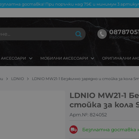
езплатна доставка! При поръчки над 75€ и минимум 3 артикул
08787051
Работно Време
 АКСЕСОАРИ
МОБИЛНИ АКСЕСОАРИ
ОРИГИНАЛНИ АК
ни
LDNIO
LDNIO MW21-1 Безжично зарядно и стойка за кола Sm
LDNIO MW21-1 Б
стойка за кола 
Арт.№:
824052
Безплатна доставка 