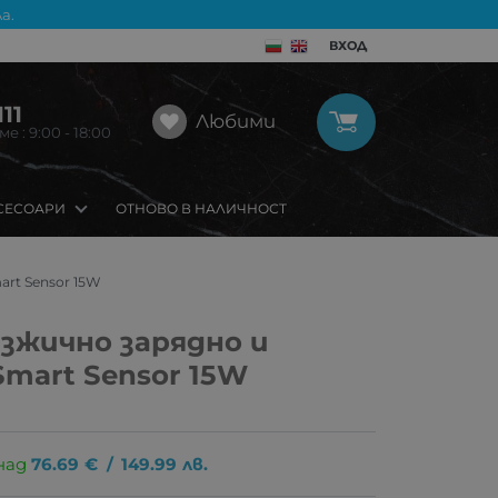
а.
ВХОД
11
Любими
 : 9:00 - 18:00
СЕСОАРИ
ОТНОВО В НАЛИЧНОСТ
art Sensor 15W
езжично зарядно и
Smart Sensor 15W
над
76.69
€
/
149.99
лв.