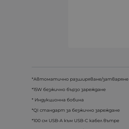
*Автоматично разширяване/затваряне
*15W безжично бързо зареждане
* Индукционна бобина
*QI стандарт за безжично зареждане
*100 см USB-A към USB-C кабел вътре