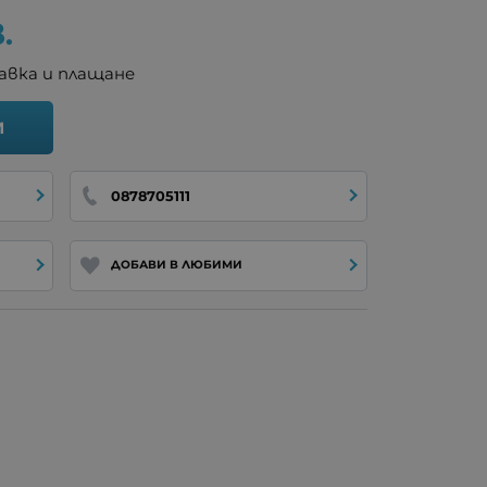
.
авка и плащане
И
0878705111
ДОБАВИ В ЛЮБИМИ