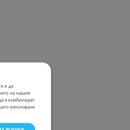
е и да
нето на нашия
 да я комбинират
ашето използване
ТЕ ВСИЧКИ