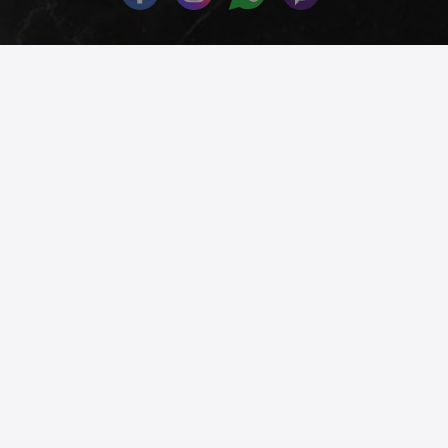
© 2026
phonex.bg
- Всички права запазени.
Изработка на онлайн магазин
Valival Commerce