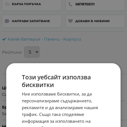
0878705111
БЪРЗА ПОРЪЧКА
НАПРАВИ ЗАПИТВАНЕ
ДОБАВИ В ЛЮБИМИ
Капак батерия - Панели - Корпуси
Рейтинг:
Характеристики
Този уебсайт използва
бисквитки
Цвят
Ние използваме бисквитки, за да
Син
персонализираме съдържанието,
рекламите и да анализираме нашия
Бранд
Samsung
трафик. Също така споделяме
информация за използването на
Модел Телефон