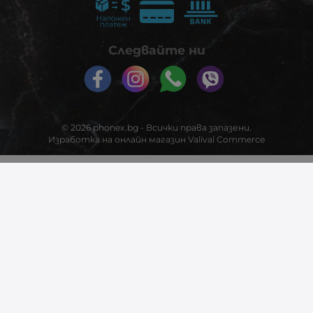
Следвайте ни
© 2026
phonex.bg
- Всички права запазени.
Изработка на онлайн магазин
Valival Commerce