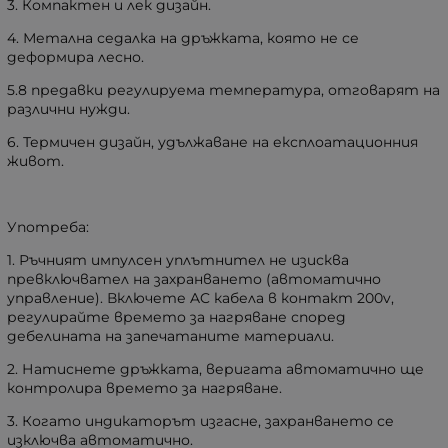
3. Компактен и лек дизайн.
4. Метална седалка на дръжката, която не се
деформира лесно.
5.8 предавки регулируема температура, отговарят на
различни нужди.
6. Термичен дизайн, удължаване на експлоатационния
живот.
Употреба:
1. Ръчният импулсен уплътнител не изисква
превключвател на захранването (автоматично
управление). Включете AC кабела в контакт 200v,
регулирайте времето за нагряване според
дебелината на запечатаните материали.
2. Натиснете дръжката, веригата автоматично ще
контролира времето за нагряване.
3. Когато индикаторът изгасне, захранването се
изключва автоматично.