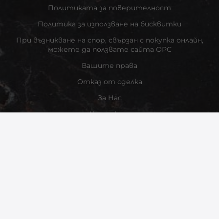
Политиката за поверителност
Политика за използване на бисквитки
При възникване на спор, свързан с покупка онлайн,
можете да ползвате сайта ОРС
Вашите права
Отказ от сделка
За Нас
Контакти
Карта на сайта
Контакти
Информация за контакт
Методи на плащане