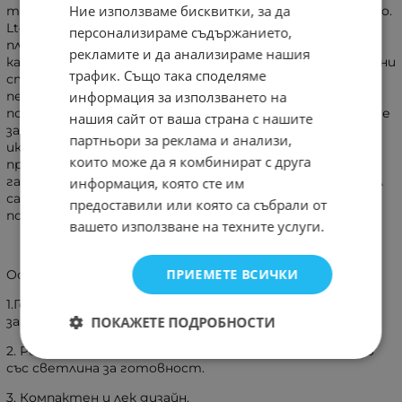
Ние използваме бисквитки, за да
торбички Фабриката Make In Zhejiang Tianyu industry Co.
Ltd е подходяща за запечатване на всякакъв вид
персонализираме съдържанието,
пластмасови филми и широко използвана в области
рекламите и да анализираме нашия
като храни и сладки неща, драгове, местни и специални
трафик. Също така споделяме
стоки, части за електрически уреди и т.н. Това е
информация за използването на
перфектен инструмент за дома използвайте, за да
поддържате качеството на продукта и да избегнете
нашия сайт от ваша страна с нашите
загуба на продукт.И това е лесно използваемо и
партньори за реклама и анализи,
икономично оборудване за запечатване за
които може да я комбинират с друга
производители, магазини и индустрия за услуги.Ние
гарантираме, че всички компоненти на този артикул
информация, която сте им
са в добро състояние.Благодарим ви за подкрепата и
предоставили или която са събрали от
покупката.
вашето използване на техните услуги.
ПРИЕМЕТЕ ВСИЧКИ
Особеност:
1.Готов за употреба незабавно - Не е необходимо
ПОКАЖЕТЕ ПОДРОБНОСТИ
загряване.
2. Регулируем таймер за контрол на запечатването
със светлина за готовност.
3. Компактен и лек дизайн.