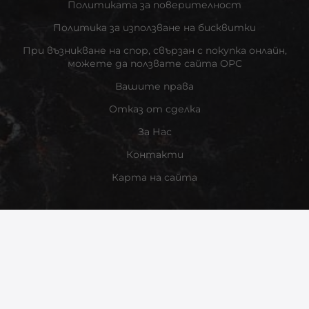
Политиката за поверителност
Политика за използване на бисквитки
При възникване на спор, свързан с покупка онлайн,
можете да ползвате сайта ОРС
Вашите права
Отказ от сделка
За Нас
Контакти
Карта на сайта
Контакти
Информация за контакт
Методи на плащане