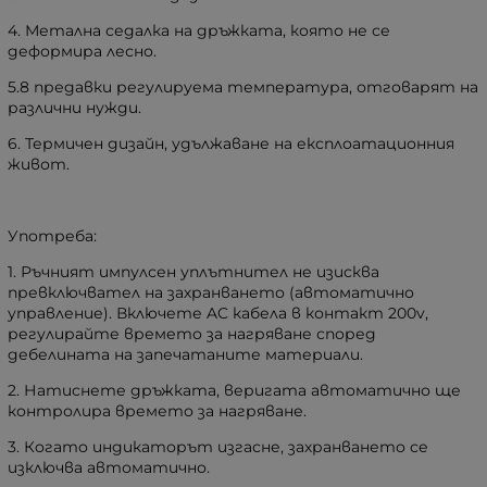
4. Метална седалка на дръжката, която не се
деформира лесно.
5.8 предавки регулируема температура, отговарят на
различни нужди.
6. Термичен дизайн, удължаване на експлоатационния
живот.
Употреба:
1. Ръчният импулсен уплътнител не изисква
превключвател на захранването (автоматично
управление). Включете AC кабела в контакт 200v,
регулирайте времето за нагряване според
дебелината на запечатаните материали.
2. Натиснете дръжката, веригата автоматично ще
контролира времето за нагряване.
3. Когато индикаторът изгасне, захранването се
изключва автоматично.