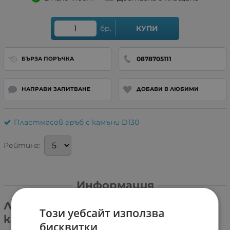
бр.
КУПИ
0878705111
БЪРЗА ПОРЪЧКА
НАПРАВИ ЗАПИТВАНЕ
ДОБАВИ В ЛЮБИМИ
Пластмасов гръб с камъни D130
Рейтинг:
Информация
Луксозен твърд гръб с лъскави
Този уебсайт използва
камъни.
бисквитки