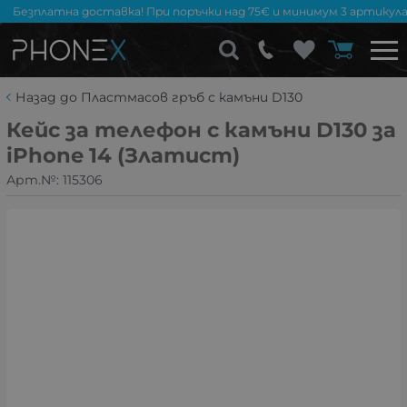
Безплатна доставка! При поръчки над 75€ и минимум 3 артикула
Назад до Пластмасов гръб с камъни D130
Кейс за телефон с камъни D130 за
iPhone 14 (Златист)
Арт.№:
115306