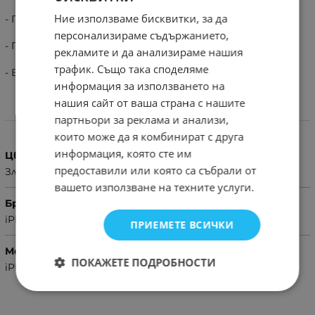
Ние използваме бисквитки, за да
- Пасва перфектно.
персонализираме съдържанието,
- Пълна защита за телефона ви.
рекламите и да анализираме нашия
трафик. Също така споделяме
- Високо качествена ръчна изработка.
информация за използването на
нашия сайт от ваша страна с нашите
Характеристики
партньори за реклама и анализи,
които може да я комбинират с друга
информация, която сте им
Цвят
предоставили или която са събрали от
Златист
вашето използване на техните услуги.
Бранд
iPhone
ПРИЕМЕТЕ ВСИЧКИ
Модел Телефон
ПОКАЖЕТЕ ПОДРОБНОСТИ
iPhone 14