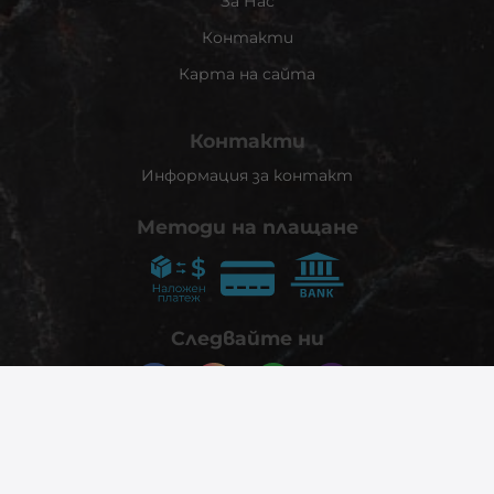
За Нас
Контакти
Карта на сайта
Контакти
Информация за контакт
Методи на плащане
Следвайте ни
© 2026
phonex.bg
- Всички права запазени.
Изработка на онлайн магазин
Valival Commerce