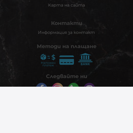
Карта на сайта
Контакти
Информация за контакт
Методи на плащане
Следвайте ни
© 2026
phonex.bg
- Всички права запазени.
Изработка на онлайн магазин
Valival Commerce