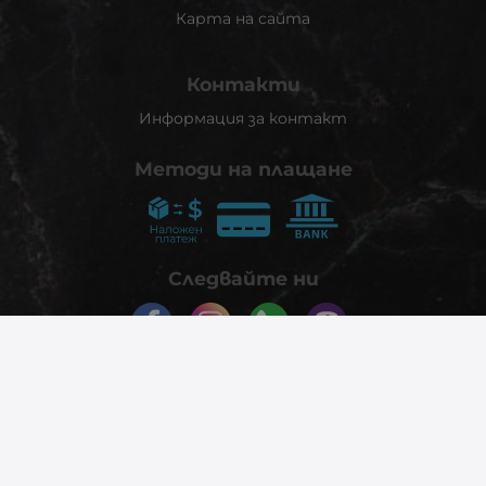
Карта на сайта
Контакти
Информация за контакт
Методи на плащане
Следвайте ни
© 2026
phonex.bg
- Всички права запазени.
Изработка на онлайн магазин
Valival Commerce