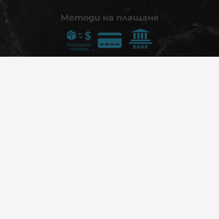
Методи на плащане
Следвайте ни
© 2026
phonex.bg
- Всички права запазени.
Изработка на онлайн магазин
Valival Commerce