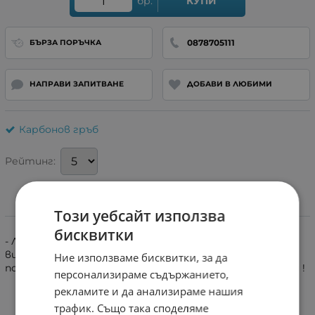
бр.
КУПИ
0878705111
БЪРЗА ПОРЪЧКА
НАПРАВИ ЗАПИТВАНЕ
ДОБАВИ В ЛЮБИМИ
Карбонов гръб
Рейтинг:
Този уебсайт използва
Информация
бисквитки
- Лесен достъп до всички портове, сензори,
високоговорители, камера и т.н - Бутоните също са
Ние използваме бисквитки, за да
покрити - Противоударен, елегантен и супер удобен !
персонализираме съдържанието,
рекламите и да анализираме нашия
трафик. Също така споделяме