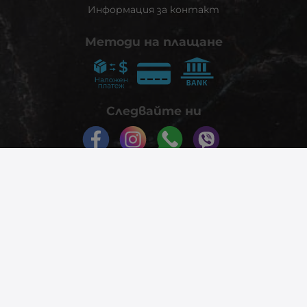
Информация за контакт
Методи на плащане
Следвайте ни
© 2026
phonex.bg
- Всички права запазени.
Изработка на онлайн магазин
Valival Commerce