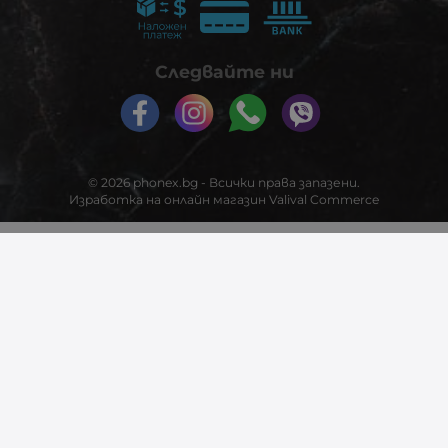
Следвайте ни
© 2026
phonex.bg
- Всички права запазени.
Изработка на онлайн магазин
Valival Commerce