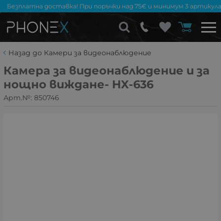
Безплатна доставка! При поръчки над 75€ и минимум 3 артикула
Назад до Камери за видеонаблюдение
Камера за видеонаблюдение и за
нощно виждане- HX-636
Арт.№:
850746