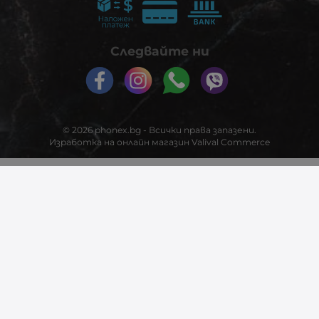
Следвайте ни
© 2026
phonex.bg
- Всички права запазени.
Изработка на онлайн магазин
Valival Commerce