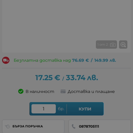
1 от 2
Безплатна доставка над
76.69
€
/
149.99
лв.
17.25
€
33.74
лв.
/
В наличност
Доставка и плащане
бр.
КУПИ
0878705111
БЪРЗА ПОРЪЧКА