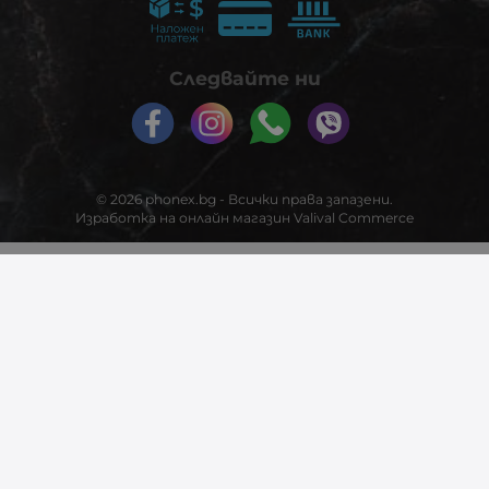
Следвайте ни
© 2026
phonex.bg
- Всички права запазени.
Изработка на онлайн магазин
Valival Commerce