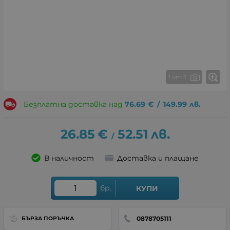
1 от 3
Безплатна доставка над
76.69
€
/
149.99
лв.
26.85
€
52.51
лв.
/
В наличност
Доставка и плащане
бр.
КУПИ
0878705111
БЪРЗА ПОРЪЧКА