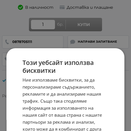
В наличност
Доставка и плащане
бр.
КУПИ
0878705111
НАПРАВИ ЗАПИТВАНЕ
ДОБАВИ В ЛЮБИМИ
Този уебсайт използва
бисквитки
Калъфи универсални за таблети и телефони и за
Ние използваме бисквитки, за да
врат
персонализираме съдържанието,
рекламите и да анализираме нашия
Рейтинг:
трафик. Също така споделяме
информация за използването на
нашия сайт от ваша страна с нашите
партньори за реклама и анализи,
които може да я комбинират с друга