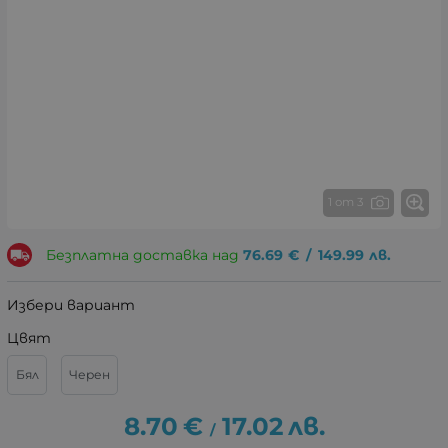
1 от 3
Безплатна доставка над
76.69
€
/
149.99
лв.
Избери вариант
Цвят
Бял
Черен
8.70
€
17.02
лв.
/