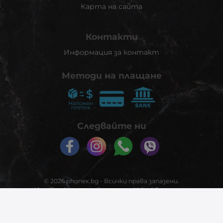
Карта на сайта
Контакти
Информация за контакт
Методи на плащане
Следвайте ни
© 2026
phonex.bg
- Всички права запазени.
Изработка на онлайн магазин
Valival Commerce