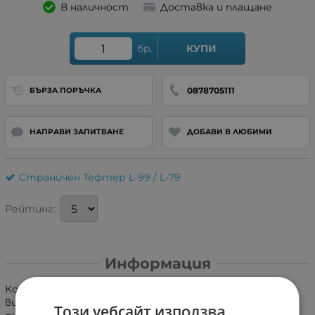
В наличност
Доставка и плащане
бр.
КУПИ
0878705111
БЪРЗА ПОРЪЧКА
НАПРАВИ ЗАПИТВАНЕ
ДОБАВИ В ЛЮБИМИ
Страничен Тефтер L-99 / L-79
Рейтинг:
Информация
Кожен калъф, тип тефтер, изработен от
висококачествена кожа. Стилен и изчистен слим
Този уебсайт използва