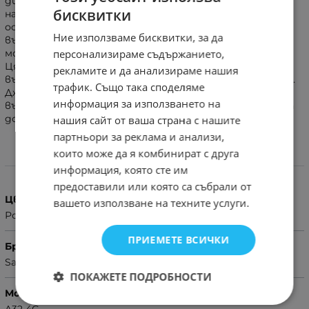
дизайн. Тефтерът е със скрит магнит, благодарение
бисквитки
на който предното капаче прилепва идеално към
основата на калъфа. Силиконовотο легло от
Ние използваме бисквитки, за да
вътрешната страна гарантира отлична защита на
персонализираме съдържанието,
мобилното устройство при изпускане и удари.
Цялостна защита за телефона. Калъфът е с
рекламите и да анализираме нашия
възможност да мине в удобна позиция за мултимедия.
трафик. Също така споделяме
Джобче за кредитни карти и документи от
информация за използването на
вътрешната страна на предния капак. Лесен достъп
до всички бутони и изходи на телефона.
нашия сайт от ваша страна с нашите
партньори за реклама и анализи,
които може да я комбинират с друга
Характеристики
информация, която сте им
предоставили или която са събрали от
Цвят
вашето използване на техните услуги.
Розов
ПРИЕМЕТЕ ВСИЧКИ
Бранд
Samsung
ПОКАЖЕТЕ ПОДРОБНОСТИ
Модел Телефон