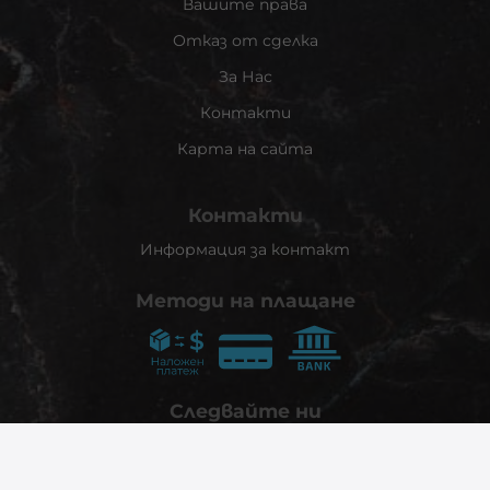
Вашите права
Отказ от сделка
За Нас
Контакти
Карта на сайта
Контакти
Информация за контакт
Методи на плащане
Следвайте ни