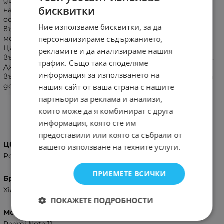
дизайн. Тефтерът е със скрит магнит, благодарение
бисквитки
на който предното капаче прилепва идеално към
основата на калъфа. Силиконовотο легло от
Ние използваме бисквитки, за да
вътрешната страна гарантира отлична защита на
персонализираме съдържанието,
мобилното устройство при изпускане и удари.
Цялостна защита за телефона. Калъфът е с
рекламите и да анализираме нашия
възможност да мине в удобна позиция за мултимедия.
трафик. Също така споделяме
Джобче за кредитни карти и документи от
информация за използването на
вътрешната страна на предния капак. Лесен достъп
до всички бутони и изходи на телефона.
нашия сайт от ваша страна с нашите
партньори за реклама и анализи,
които може да я комбинират с друга
Характеристики
информация, която сте им
предоставили или която са събрали от
Цвят
вашето използване на техните услуги.
Розов
ПРИЕМЕТЕ ВСИЧКИ
Бранд
Xiaomi
ПОКАЖЕТЕ ПОДРОБНОСТИ
Модел Телефон