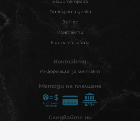
Вашите права
Отказ от сделка
За Нас
Контакти
Карта на сайта
Контакти
Информация за контакт
Методи на плащане
Следвайте ни