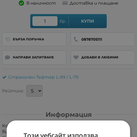
В наличност
Доставка и плащане
бр.
КУПИ
0878705111
БЪРЗА ПОРЪЧКА
НАПРАВИ ЗАПИТВАНЕ
ДОБАВИ В ЛЮБИМИ
Страничен Тефтер L-99 / L-79
Рейтинг:
Информация
Кожен калъф, тип тефтер, изработен от
висококачествена кожа. Стилен и изчистен слим
Този уебсайт използва