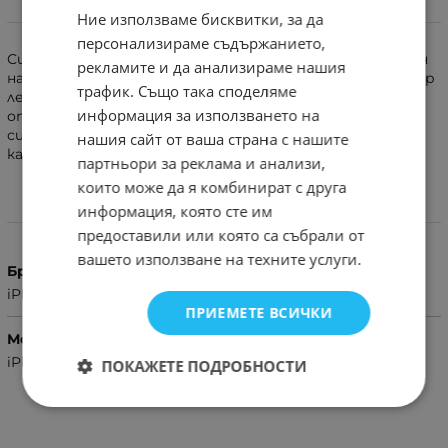
Ние използваме бисквитки, за да
Информация
персонализираме съдържанието,
Силиконова подложка щадяща телефона ви по изискан
рекламите и да анализираме нашия
начин. Всички функции на телефона са достъпни. Супер
трафик. Също така споделяме
лек, лесен за носене. Специално проектиран визитник
информация за използването на
от вътрешната страна, клипс закопчалка даваща
сигурност че няма да се отвори без ваше знаение
нашия сайт от ваша страна с нашите
калъфа.
партньори за реклама и анализи,
които може да я комбинират с друга
информация, която сте им
Характеристики
предоставили или която са събрали от
вашето използване на техните услуги.
Бранд
iPhone
ПРИЕМЕТЕ ВСИЧКИ
Модел Телефон
iPhone 11 Pro
ПОКАЖЕТЕ ПОДРОБНОСТИ