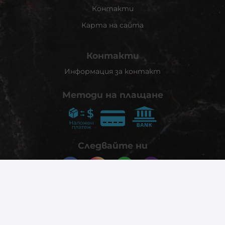
Контакти
Карта на сайта
Контакти
Информация за контакт
Методи на плащане
Следвайте ни
© 2026
phonex.bg
- Всички права запазени.
Изработка на онлайн магазин
Valival Commerce