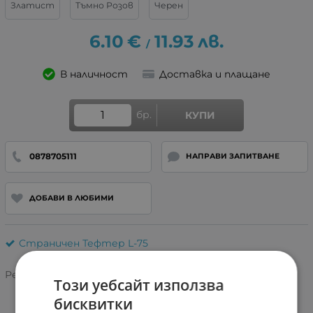
Златист
Тъмно Розов
Черен
6.10
€
11.93
лв.
/
В наличност
Доставка и плащане
бр.
КУПИ
0878705111
НАПРАВИ ЗАПИТВАНЕ
ДОБАВИ В ЛЮБИМИ
Страничен Тефтер L-75
Рейтинг:
Този уебсайт използва
бисквитки