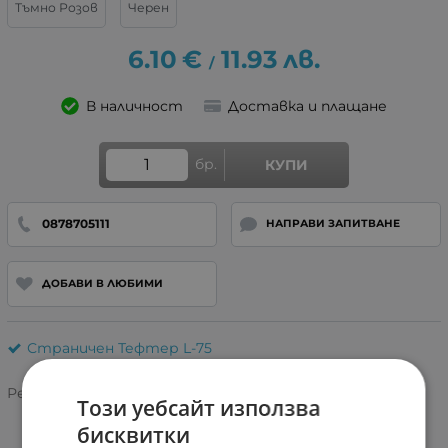
Тъмно Розов
Черен
6.10
€
11.93
лв.
/
В наличност
Доставка и плащане
бр.
КУПИ
0878705111
НАПРАВИ ЗАПИТВАНЕ
ДОБАВИ В ЛЮБИМИ
Страничен Тефтер L-75
Рейтинг:
Този уебсайт използва
бисквитки