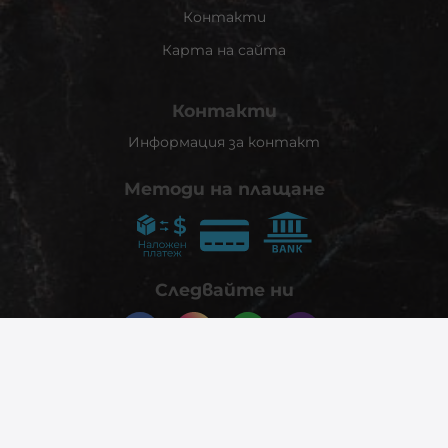
Контакти
Карта на сайта
Контакти
Информация за контакт
Методи на плащане
Следвайте ни
© 2026
phonex.bg
- Всички права запазени.
Изработка на онлайн магазин
Valival Commerce