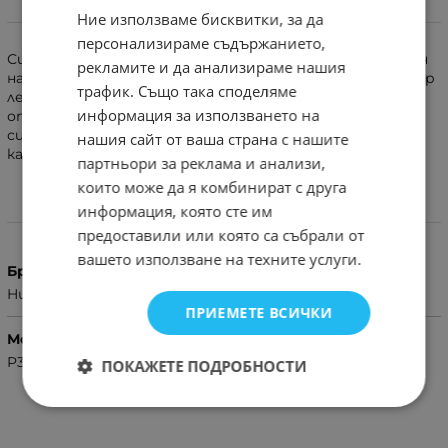
Ние използваме бисквитки, за да
Информация
персонализираме съдържанието,
Силиконова подложка щадяща телефона ви по изискан
рекламите и да анализираме нашия
начин. Всички функции на телефона са достъпни. Супер
трафик. Също така споделяме
лек, лесен за носене. Специално проектиран визитник
информация за използването на
от вътрешната страна, клипс закопчалка даваща
сигурност че няма да се отвори без ваше знаение
нашия сайт от ваша страна с нашите
калъфа.
партньори за реклама и анализи,
които може да я комбинират с друга
информация, която сте им
Характеристики
предоставили или която са събрали от
вашето използване на техните услуги.
Бранд
Huawei
ПРИЕМЕТЕ ВСИЧКИ
Модел Телефон
P30 Lite
ПОКАЖЕТЕ ПОДРОБНОСТИ