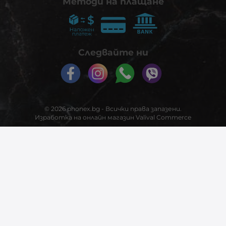
Методи на плащане
Следвайте ни
© 2026
phonex.bg
- Всички права запазени.
Изработка на онлайн магазин
Valival Commerce