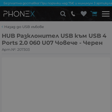
Безплатна доставка! При поръчки над 75€ и минимум 3 артикула
Назад до USB xъбове
HUB Разклонител USB към USB 4
Ports 2.0 060 U07 Човече - Черен
Арт.№:
207303