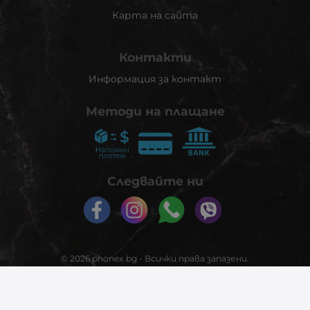
Карта на сайта
Контакти
Информация за контакт
Методи на плащане
Следвайте ни
© 2026
phonex.bg
- Всички права запазени.
Изработка на онлайн магазин
Valival Commerce