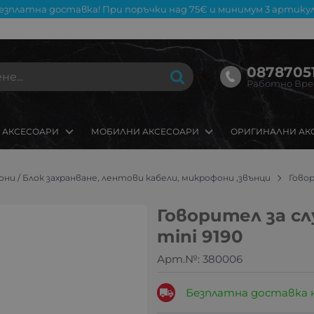
езплатна доставка! При поръчки над 75€ и минимум 3 артикул
08787051
Работно Време
 АКСЕСОАРИ
МОБИЛНИ АКСЕСОАРИ
ОРИГИНАЛНИ АК
ни / Блок захранване, лентови кабели, микрофони ,звънци
Говор
Говорител за с
mini 9190
Арт.№:
380006
Безплатна доставка 