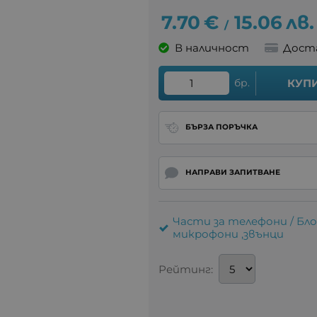
7.70
€
15.06
лв.
/
В наличност
Дост
бр.
КУП
БЪРЗА ПОРЪЧКА
НАПРАВИ ЗАПИТВАНЕ
Части за телефони / Бло
микрофони ,звънци
Рейтинг: