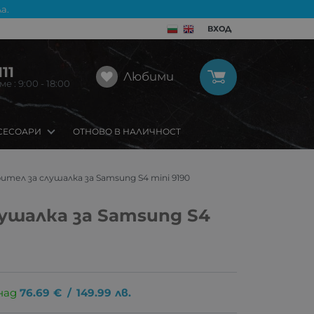
а.
ВХОД
11
Любими
 : 9:00 - 18:00
СЕСОАРИ
ОТНОВО В НАЛИЧНОСТ
ител за слушалка за Samsung S4 mini 9190
лушалка за Samsung S4
над
76.69
€
/
149.99
лв.