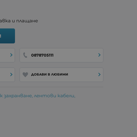
авка и плащане
И
0878705111
ДОБАВИ В ЛЮБИМИ
к захранване, лентови кабели,