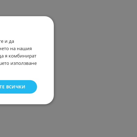
е и да
нето на нашия
 да я комбинират
ашето използване
ТЕ ВСИЧКИ