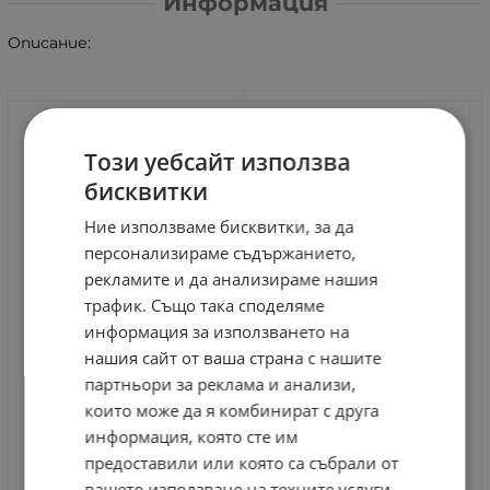
Информация
Описание:
Водоустойчив клас: Life Waterproof
Този уебсайт използва
Сензорен екран: Не
бисквитки
Тип екран: Цветен LCD
Стил на екрана: правоъгълна/квадратна форма
Ние използваме бисквитки, за да
Произход: CN (Произход)
персонализираме съдържанието,
Модел: смарт лента
Език: Турски
рекламите и да анализираме нашия
Език: испански
трафик. Също така споделяме
Език: руски
информация за използването на
Език: португалски
нашия сайт от ваша страна с нашите
Език: норвежки
Език: японски
партньори за реклама и анализи,
Език: немски
които може да я комбинират с друга
Език: френски
информация, която сте им
Английски език
предоставили или която са събрали от
Функция: Проследяване на съня
Функция: Напомняне на съобщения
вашето използване на техните услуги.