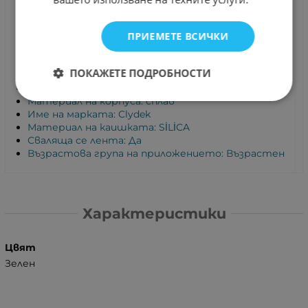
Функция: Проследяване на сърдечния ритъм
Функция: Фитнес тракер
ПРИЕМЕТЕ ВСИЧКИ
Функция: Напомняне за повикване
Функция: Кислород в кръвта
Функция: Проследяване на активността
ПОКАЖЕТЕ ПОДРОБНОСТИ
Съвместимост: Всички съвместими
Сертификация: CE
Материал на корпуса: сплав
Име на марката: Clydek
Материал на каишката: SİLİCA
Сваляща се лента: Да
Възрастова група на приложението: Възрастен
Характеристики
Цвят
Зелен