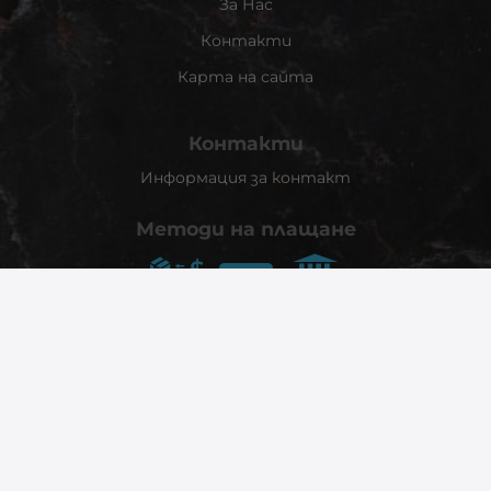
За Нас
Контакти
Карта на сайта
Контакти
Информация за контакт
Методи на плащане
Следвайте ни
© 2026
phonex.bg
- Всички права запазени.
Изработка на онлайн магазин
Valival Commerce