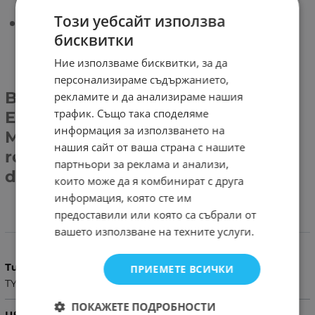
Този уебсайт използва
Earldom ET-E32 wired stereo
бисквитки
earphone type-C headset
connector earpods earbuds
Ние използваме бисквитки, за да
персонализираме съдържанието,
Brand - Earldom Model - ET-
рекламите и да анализираме нашия
трафик. Също така споделяме
E32Cable length - 120cm
информация за използването на
Microphone- yesFrequency
нашия сайт от ваша страна с нашите
response range - 20-20000HzPlug
партньори за реклама и анализи,
diameter- type C Weight - 25g
които може да я комбинират с друга
информация, която сте им
предоставили или която са събрали от
Характеристики
вашето използване на техните услуги.
Тип
ПРИЕМЕТЕ ВСИЧКИ
TYPE - C
ПОКАЖЕТЕ ПОДРОБНОСТИ
Цвят