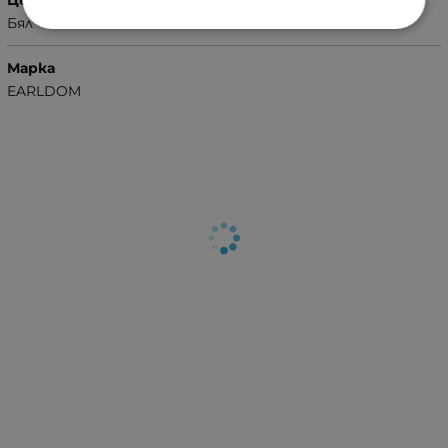
Бял
Марка
EARLDOM