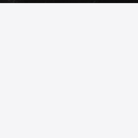
Следвайте ни
© 2026
phonex.bg
- Всички права запазени.
Изработка на онлайн магазин
Valival Commerce