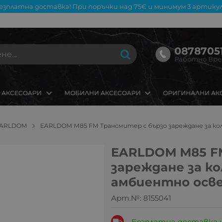
езплатна доставка! При поръчки над 75€ и минимум 3 артикул
08787051
Работно Време
 АКСЕСОАРИ
МОБИЛНИ АКСЕСОАРИ
ОРИГИНАЛНИ АК
ARLDOM
EARLDOM M85 FM Трансмитер с бързо зареждане за кол
EARLDOM M85 FM
зареждане за кол
амбиентно осв
Арт.№:
8155041
Безплатна доставка 