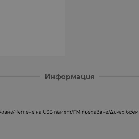
Информация
реждане/Четене на USB памет/FM предаване/Дълго врем