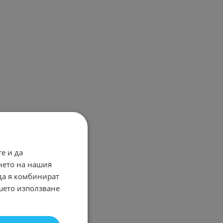
е и да
нето на нашия
 да я комбинират
ашето използване