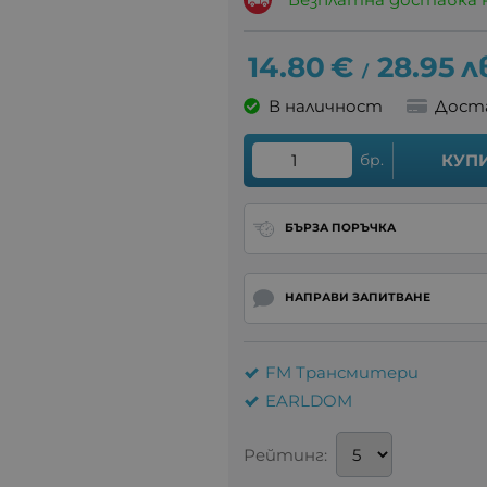
14.80
€
28.95
л
/
В наличност
Дост
бр.
КУП
БЪРЗА ПОРЪЧКА
НАПРАВИ ЗАПИТВАНЕ
FM Трансмитери
EARLDOM
Рейтинг: