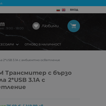
а.
ВХОД
11
Любими
 : 9:00 - 18:00
СЕСОАРИ
ОТНОВО В НАЛИЧНОСТ
а 2*USB 3.1A с амбиентно осветление
 Трансмитер с бързо
а 2*USB 3.1A с
етление
над
76.69
€
/
149.99
лв.