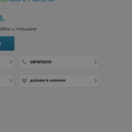
в.
авка и плащане
И
0878705111
ДОБАВИ В ЛЮБИМИ