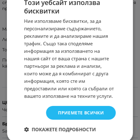
Този уебсайт използва
стъкло, алуминиевият пръстен уплътнява лещата и я
предпазва от прах и вода!
бисквитки
Ние използваме бисквитки, за да
персонализираме съдържанието,
Материал на продукта: Метал и закалено стъкло
рекламите и да анализираме нашия
Лесен монтаж и демонтаж
трафик. Също така споделяме
Точно и прецизно напасване върху обектива
информация за използването на
нашия сайт от ваша страна с нашите
Подходящи за калъфи, всички ваши съществуващи
партньори за реклама и анализи,
калъфи ще паснат и ще останат използваеми
които може да я комбинират с друга
информация, която сте им
Характеристики
предоставили или която са събрали от
вашето използване на техните услуги.
Цвят
Черен
ПРИЕМЕТЕ ВСИЧКИ
Бранд
ПОКАЖЕТЕ ПОДРОБНОСТИ
Samsung