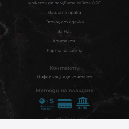
можете да ползвате сайта ОРС
Вашите права
Отказ от сделка
За Нас
Контакти
Карта на сайта
Контакти
Информация за контакт
Методи на плащане
Следвайте ни