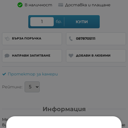
В наличност
Доставка и плащане
бр.
КУПИ
0878705111
БЪРЗА ПОРЪЧКА
НАПРАВИ ЗАПИТВАНЕ
ДОБАВИ В ЛЮБИМИ
Протектор за камери
Рейтинг:
Информация
Метален протектор за лещи, изработен от
висококачествен алуминий и устойчиво на надраскване