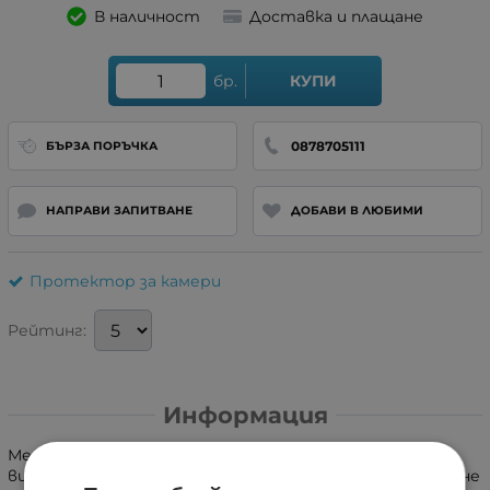
В наличност
Доставка и плащане
бр.
КУПИ
0878705111
БЪРЗА ПОРЪЧКА
НАПРАВИ ЗАПИТВАНЕ
ДОБАВИ В ЛЮБИМИ
Протектор за камери
Рейтинг:
Информация
Метален протектор за лещи, изработен от
висококачествен алуминий и устойчиво на надраскване