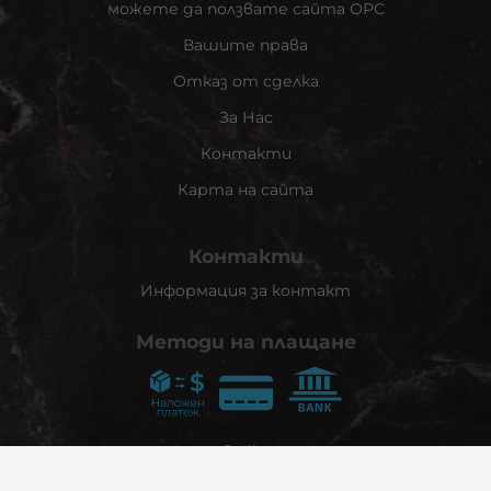
можете да ползвате сайта ОРС
Вашите права
Отказ от сделка
За Нас
Контакти
Карта на сайта
Контакти
Информация за контакт
Методи на плащане
Следвайте ни