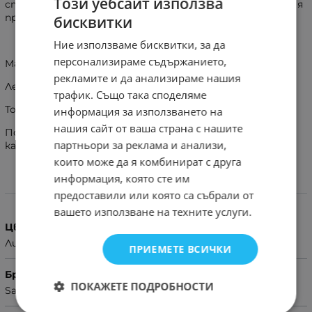
Този уебсайт използва
стъкло, алуминиевият пръстен уплътнява лещата и я
предпазва от прах и вода!
бисквитки
Ние използваме бисквитки, за да
персонализираме съдържанието,
Материал на продукта: Метал и закалено стъкло
рекламите и да анализираме нашия
Лесен монтаж и демонтаж
трафик. Също така споделяме
Точно и прецизно напасване върху обектива
информация за използването на
нашия сайт от ваша страна с нашите
Подходящи за калъфи, всички ваши съществуващи
партньори за реклама и анализи,
калъфи ще паснат и ще останат използваеми
които може да я комбинират с друга
информация, която сте им
Характеристики
предоставили или която са събрали от
вашето използване на техните услуги.
Цвят
Лилав
ПРИЕМЕТЕ ВСИЧКИ
Бранд
ПОКАЖЕТЕ ПОДРОБНОСТИ
Samsung