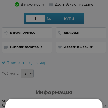
В наличност
Доставка и плащане
бр.
КУПИ
0878705111
БЪРЗА ПОРЪЧКА
НАПРАВИ ЗАПИТВАНЕ
ДОБАВИ В ЛЮБИМИ
Протектор за камери
Рейтинг:
Информация
Метален протектор за лещи, изработен от
висококачествен алуминий и устойчиво на надраскване