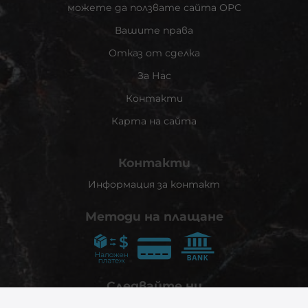
можете да ползвате сайта ОРС
Вашите права
Отказ от сделка
За Нас
Контакти
Карта на сайта
Контакти
Информация за контакт
Методи на плащане
Следвайте ни