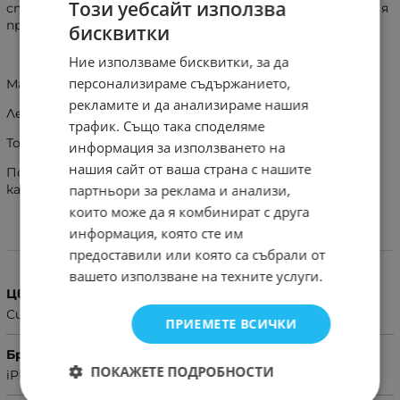
Този уебсайт използва
стъкло, алуминиевият пръстен уплътнява лещата и я
предпазва от прах и вода!
бисквитки
Ние използваме бисквитки, за да
персонализираме съдържанието,
Материал на продукта: Метал и закалено стъкло
рекламите и да анализираме нашия
Лесен монтаж и демонтаж
трафик. Също така споделяме
Точно и прецизно напасване върху обектива
информация за използването на
нашия сайт от ваша страна с нашите
Подходящи за калъфи, всички ваши съществуващи
калъфи ще паснат и ще останат използваеми
партньори за реклама и анализи,
които може да я комбинират с друга
информация, която сте им
Характеристики
предоставили или която са събрали от
вашето използване на техните услуги.
Цвят
Сив
ПРИЕМЕТЕ ВСИЧКИ
Бранд
ПОКАЖЕТЕ ПОДРОБНОСТИ
iPhone