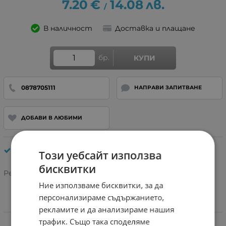
7.20
€
14.08
лв.
/
В наличност
Доставка и плащане
бр.
КУПИ
0878705111
НАПРАВИ ЗАПИТВАНЕ
ДОБАВИ В ЛЮБИМИ
Стъкло камера (Части)
Този уебсайт използва
бисквитки
Рейтинг:
Ние използваме бисквитки, за да
персонализираме съдържанието,
рекламите и да анализираме нашия
Характеристики
трафик. Също така споделяме