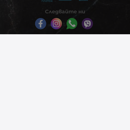
Следвайте ни
© 2026
phonex.bg
- Всички права запазени.
Изработка на онлайн магазин
Valival Commerce