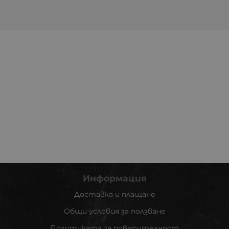
Информация
Доставка и плащане
Общи условия за ползване
Политиката за поверителност