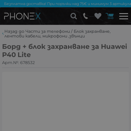
Безплатна доставка! При поръчки над 75€ и минимум 3 артикула
Назад до Части за телефони / Блок захранване,
лентови кабели, микрофони ,звънци
Борд + блок захранване за Huawei
P40 Lite
Арт.№:
678532