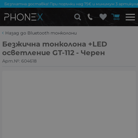
Безплатна доставка! При поръчки над 75€ и минимум 3 артикула
Назад до Bluetooth тонколони
Безжична тонколона +LED
осветление GT-112 - Черен
Арт.№:
604618