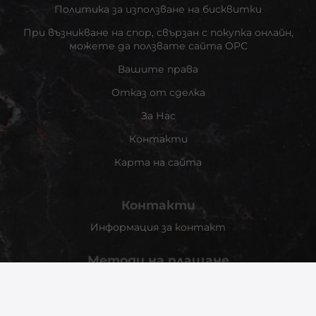
Политика за използване на бисквитки
При възникване на спор, свързан с покупка онлайн,
можете да ползвате сайта ОРС
Вашите права
Отказ от сделка
За Нас
Контакти
Карта на сайта
Контакти
Информация за контакт
Методи на плащане