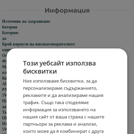
Информация
Източник на захранване:
батерия
Батерия:
да
Брой корпуси на високоговорителите:
един
Особеност:
Този уебсайт използва
Функция на телефона, възпроизвеждане на видео
Материал:
бисквитки
пластмаса
Комуникация:
Ние използваме бисквитки, за да
AUX, bluetooth, usb, аудио линия
персонализираме съдържанието,
PMPO:
рекламите и да анализираме нашия
5W
Поддръжка на карта с памет:
трафик. Също така споделяме
да
информация за използването на
Тип високоговорител:
нашия сайт от ваша страна с нашите
ПРЕНОСИМО
партньори за реклама и анализи,
Изходяща мощност:
5W
които може да я комбинират с друга