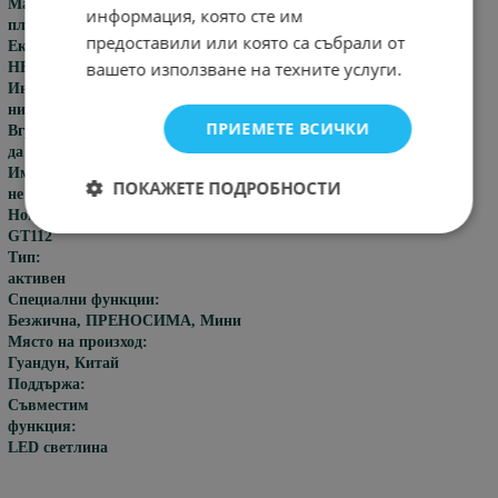
Материал на шкафа:
информация, която сте им
пластмаса
предоставили или която са събрали от
Екран:
вашето използване на техните услуги.
НЕ
Интелигентен личен асистент:
нито един
ПРИЕМЕТЕ ВСИЧКИ
Вграден микрофон:
да
Име на марката:
ПОКАЖЕТЕ ПОДРОБНОСТИ
не
Номер на модела:
GT112
Тип:
активен
Специални функции:
Безжична, ПРЕНОСИМА, Мини
Място на произход:
Гуандун, Китай
Поддържа:
Съвместим
функция:
LED светлина