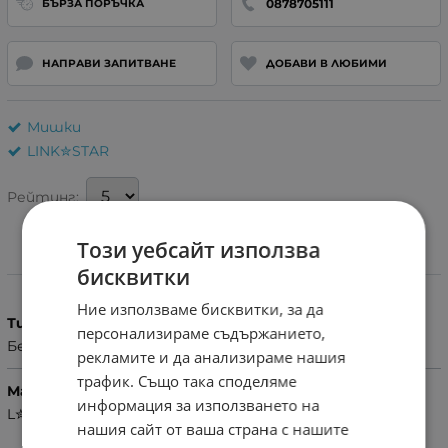
0878705111
БЪРЗА ПОРЪЧКА
НАПРАВИ ЗАПИТВАНЕ
ДОБАВИ В ЛЮБИМИ
Мишки
LINK✮STAR
Рейтинг:
Този уебсайт използва
Характеристики
бисквитки
Ние използваме бисквитки, за да
Тип
персонализираме съдържанието,
Безжични
рекламите и да анализираме нашия
трафик. Също така споделяме
Марка
информация за използването на
L✮Star
нашия сайт от ваша страна с нашите