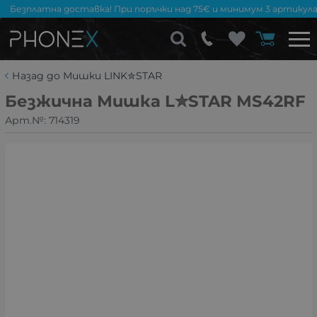
Безплатна доставка! При поръчки над 75€ и минимум 3 артикула
Назад до Мишки LINK✮STAR
Безжична Мишка L✮STAR MS42RF
Арт.№:
714319