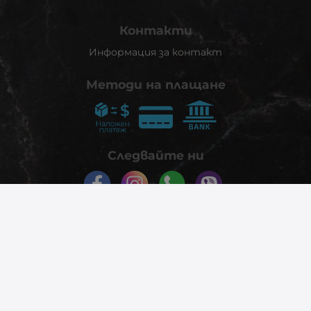
Контакти
Информация за контакт
Методи на плащане
Следвайте ни
© 2026
phonex.bg
- Всички права запазени.
Изработка на онлайн магазин
Valival Commerce