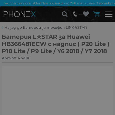
Безплатна доставка! При поръчки над 75€ и минимум 3 артикула
Назад до Батерии за телефон LINK✮STAR
Батерия L✮STAR за Huawei
HB366481ECW с надпис ( P20 Lite )
P10 Lite / P9 Lite / Y6 2018 / Y7 2018
Арт.№:
424916