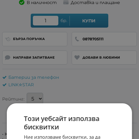
В наличност
Доставка и плащане
бр.
КУПИ
0878705111
БЪРЗА ПОРЪЧКА
НАПРАВИ ЗАПИТВАНЕ
ДОБАВИ В ЛЮБИМИ
Батерии за телефон
LINK✮STAR
Рейтинг:
Този уебсайт използва
Информация
бисквитки
• Качествена батерия със Гаранция. • Качествени
Ние използваме бисквитки, за да