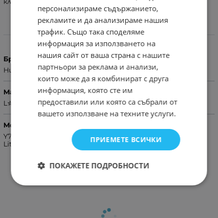
клетки със 100% реален капацитет.
персонализираме съдържанието,
рекламите и да анализираме нашия
трафик. Също така споделяме
Характеристики
информация за използването на
нашия сайт от ваша страна с нашите
Бранд
партньори за реклама и анализи,
Huawei
които може да я комбинират с друга
информация, която сте им
Марка
предоставили или която са събрали от
L✮Star
вашето използване на техните услуги.
Модел Телефон
Y7 2018,P8 Lite,Y6 2018,P Smart,P20 Lite,P8 Lite 2017,P10
ПРИЕМЕТЕ ВСИЧКИ
Lite,P9 Lite,P9,Honor 8,Honor 7A
ПОКАЖЕТЕ ПОДРОБНОСТИ