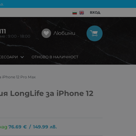
а.
ВХОД
11
Любими
 : 9:00 - 18:00
СЕСОАРИ
ОТНОВО В НАЛИЧНОСТ
 iPhone 12 Pro Max
 LongLife за iPhone 12
над
76.69
€
/
149.99
лв.