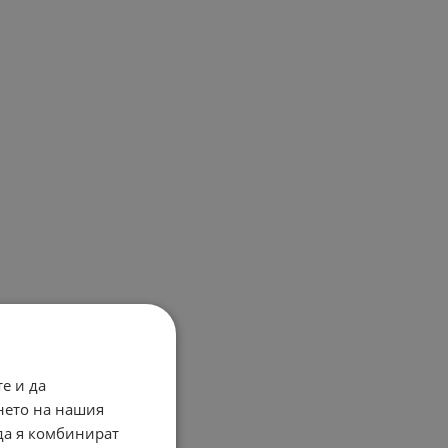
е и да
нето на нашия
 да я комбинират