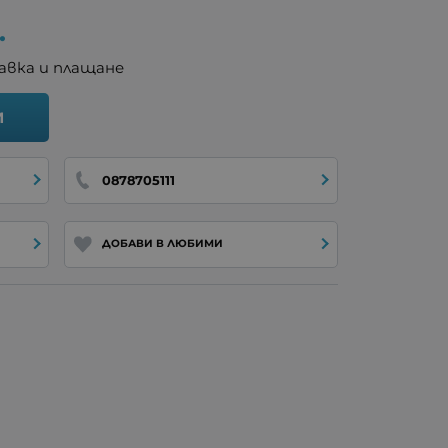
.
авка и плащане
И
0878705111
ДОБАВИ В ЛЮБИМИ