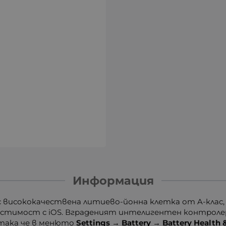
Информация
 висококачествена литиево-йонна клетка от A-клас, 
стимост с iOS. Вграденият интелигентен контролер (
 така че в менюто
Settings → Battery → Battery Health 