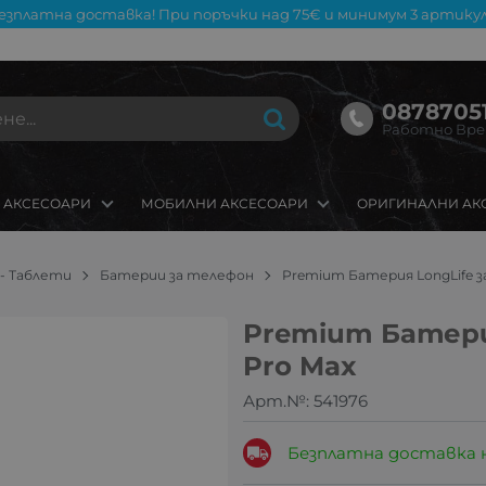
езплатна доставка! При поръчки над 75€ и минимум 3 артикул
08787051
Работно Време
 АКСЕСОАРИ
МОБИЛНИ АКСЕСОАРИ
ОРИГИНАЛНИ АК
 - Таблети
Батерии за телефон
Premium Батерия LongLife за
Premium Батерия
Pro Max
Арт.№:
541976
Безплатна доставка 