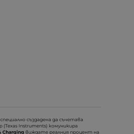
специално създадена да съчетава
Texas Instruments) комуникира
& Charging
виждате реалния процент на