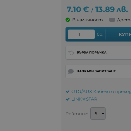
7.10
€
13.89
лв.
/
В наличност
Дост
бр.
КУП
БЪРЗА ПОРЪЧКА
НАПРАВИ ЗАПИТВАНЕ
OTG/AUX Кабели и прехо
LINK✮STAR
Рейтинг: