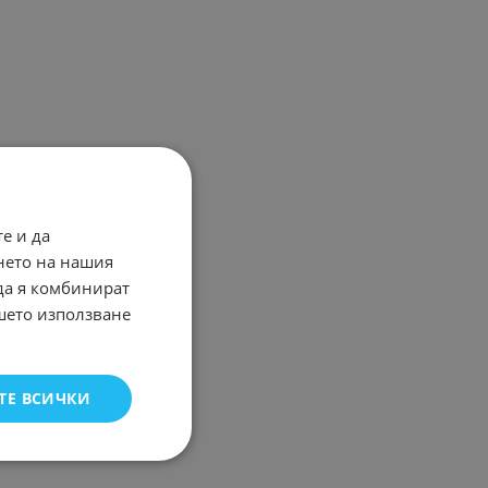
е и да
нето на нашия
 да я комбинират
ашето използване
ТЕ ВСИЧКИ