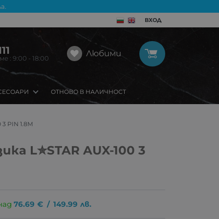
а.
ВХОД
11
Любими
 : 9:00 - 18:00
СЕСОАРИ
ОТНОВО В НАЛИЧНОСТ
 3 PIN 1.8M
зика L✮STAR AUX-100 3
над
76.69
€
/
149.99
лв.