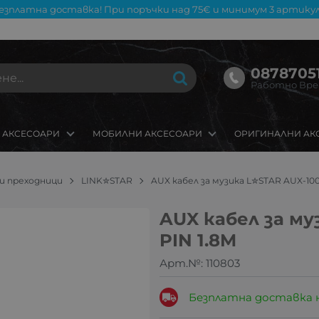
езплатна доставка! При поръчки над 75€ и минимум 3 артикул
08787051
Работно Време
 АКСЕСОАРИ
МОБИЛНИ АКСЕСОАРИ
ОРИГИНАЛНИ АК
и преходници
LINK✮STAR
AUX кабел за музика L✮STAR AUX-100
AUX кабел за му
PIN 1.8M
Арт.№:
110803
Безплатна доставка 