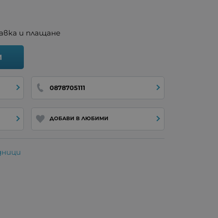
авка и плащане
И
0878705111
ДОБАВИ В ЛЮБИМИ
дници