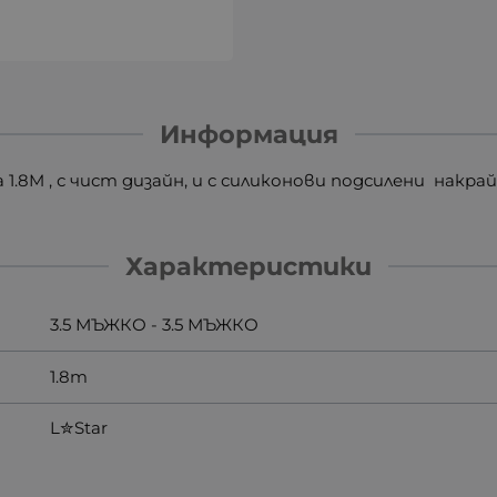
Информация
 1.8M , с чист дизайн, и с силиконови подсилени накра
Характеристики
3.5 МЪЖКО - 3.5 МЪЖКО
1.8m
L✮Star