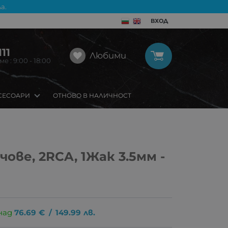
а.
ВХОД
11
Любими
 : 9:00 - 18:00
СЕСОАРИ
ОТНОВО В НАЛИЧНОСТ
чове, 2RCA, 1Жак 3.5мм -
над
76.69
€
/
149.99
лв.