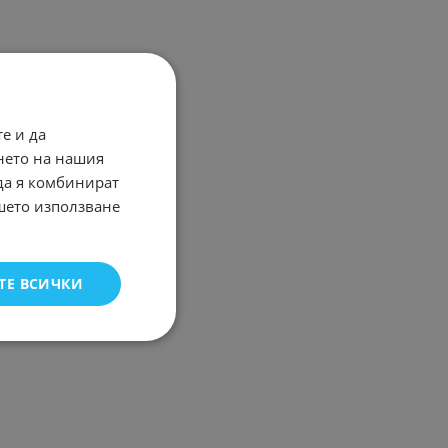
е и да
нето на нашия
 да я комбинират
ашето използване
ТЕ ВСИЧКИ