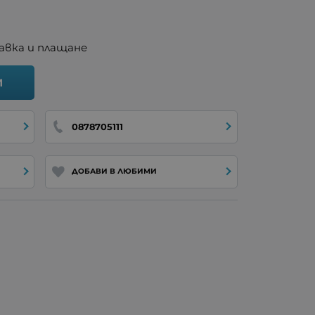
авка и плащане
И
0878705111
ДОБАВИ В ЛЮБИМИ