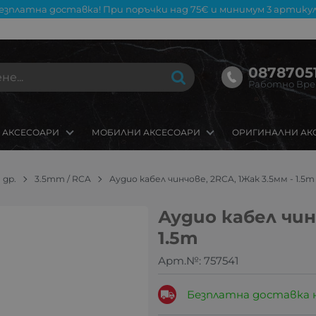
езплатна доставка! При поръчки над 75€ и минимум 3 артикул
08787051
Работно Време
 АКСЕСОАРИ
МОБИЛНИ АКСЕСОАРИ
ОРИГИНАЛНИ АК
 др.
3.5mm / RCA
Аудио кабел чинчове, 2RCA, 1Жак 3.5мм - 1.5m
Аудио кабел чин
1.5m
Арт.№:
757541
Безплатна доставка 