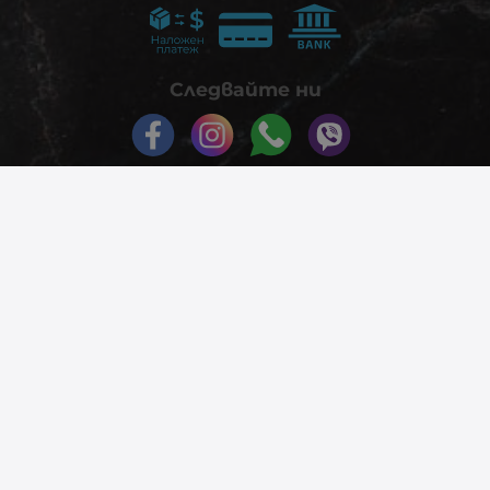
Следвайте ни
© 2026
phonex.bg
- Всички права запазени.
Изработка на онлайн магазин
Valival Commerce