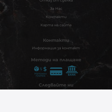
Отказ от сделка
За Нас
Контакти
Карта на сайта
Контакти
Информация за контакт
Методи на плащане
Следвайте ни