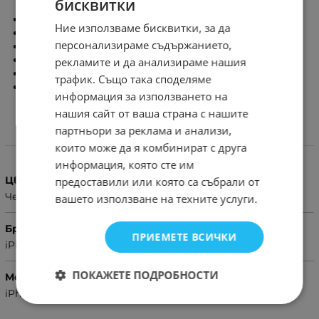
бисквитки
5D закалено стъкло
Ние използваме бисквитки, за да
Лепи се по целия дисплей
персонализираме съдържанието,
Високозащитен
Покрива целия дисплей
рекламите и да анализираме нашия
Висока резолюция
трафик. Също така споделяме
Цветна рамка за оцветаната част на телефона
информация за използването на
нашия сайт от ваша страна с нашите
партньори за реклама и анализи,
Характеристики
които може да я комбинират с друга
информация, която сте им
Цвят
предоставили или която са събрали от
Черен
вашето използване на техните услуги.
Бранд
ПРИЕМЕТЕ ВСИЧКИ
iPhone
ПОКАЖЕТЕ ПОДРОБНОСТИ
Модел Телефон
iPhone 12 mini