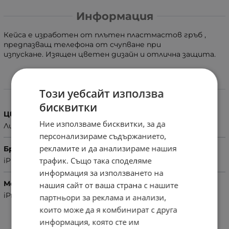
Информация
Кейса е изработен от плътен пластмастов гръб ,
предпазващ телефона от счупване при
изпускане.
Изящен цветен дизайн и отлична защита .
Характеристики
Този уебсайт използва
бисквитки
Цвят
Ние използваме бисквитки, за да
Лилав
персонализираме съдържанието,
рекламите и да анализираме нашия
Бранд
трафик. Също така споделяме
iPhone
информация за използването на
Модел Телефон
нашия сайт от ваша страна с нашите
iPhone 13 mini
партньори за реклама и анализи,
които може да я комбинират с друга
информация, която сте им