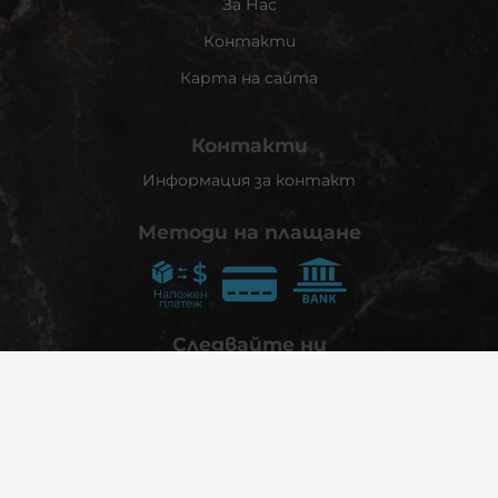
За Нас
Контакти
Карта на сайта
Контакти
Информация за контакт
Методи на плащане
Следвайте ни
© 2026
phonex.bg
- Всички права запазени.
Изработка на онлайн магазин
Valival Commerce