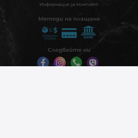
Информация за контакт
Методи на плащане
Следвайте ни
© 2026
phonex.bg
- Всички права запазени.
Изработка на онлайн магазин
Valival Commerce