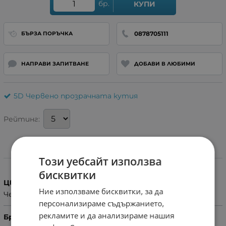
бр.
КУПИ
0878705111
БЪРЗА ПОРЪЧКА
НАПРАВИ ЗАПИТВАНЕ
ДОБАВИ В ЛЮБИМИ
5D Червено прозрачната кутия
Рейтинг:
Характеристики
Този уебсайт използва
бисквитки
Цвят
Ние използваме бисквитки, за да
Черен
персонализираме съдържанието,
рекламите и да анализираме нашия
Бранд