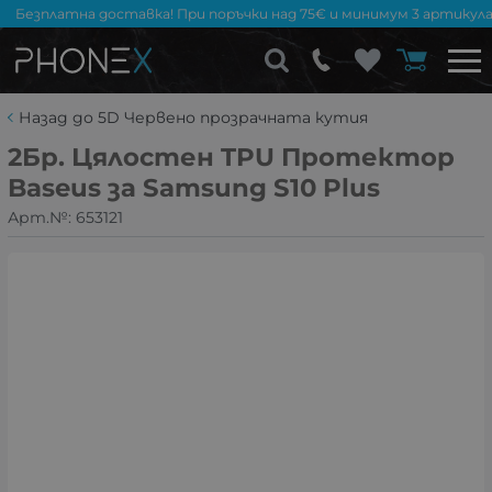
Безплатна доставка! При поръчки над 75€ и минимум 3 артикула
Назад до 5D Червено прозрачната кутия
2Бр. Цялостен TPU Протектор
Baseus за Samsung S10 Plus
Арт.№:
653121