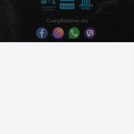
Следвайте ни
© 2026
phonex.bg
- Всички права запазени.
Изработка на онлайн магазин
Valival Commerce