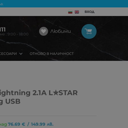
а.
ВХОД
11
Любими
 : 9:00 - 18:00
СЕСОАРИ
ОТНОВО В НАЛИЧНОСТ
Lightning 2.1А L✮STAR
од USB
над
76.69
€
/
149.99
лв.