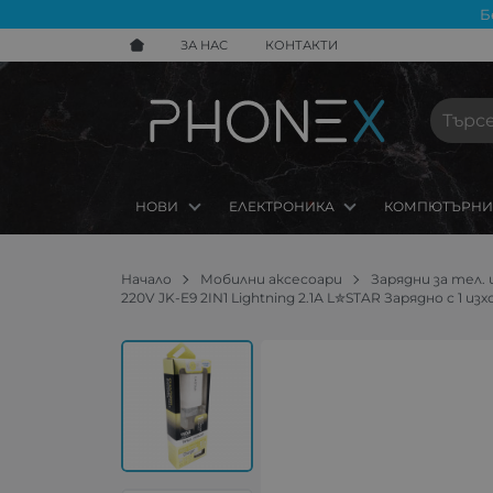
Б
ЗА НАС
КОНТАКТИ
НОВИ
ЕЛЕКТРОНИКА
КОМПЮТЪРНИ
Начало
Мобилни аксесоари
Зарядни за тел. 
220V JK-E9 2IN1 Lightning 2.1А L✮STAR Зарядно c 1 из