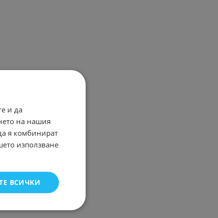
е и да
нето на нашия
 да я комбинират
ашето използване
ТЕ ВСИЧКИ