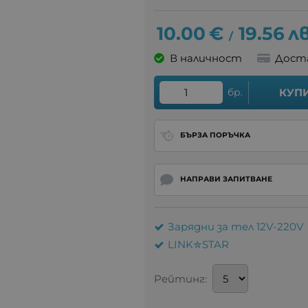
10.00
€
19.56
лв
/
В наличност
Дост
бр.
КУП
БЪРЗА ПОРЪЧКА
НАПРАВИ ЗАПИТВАНЕ
Зарядни за тел 12V-220V
LINK✮STAR
Рейтинг: