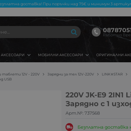
езплатна доставка! При поръчки над 75€ и минимум 3 артикул
08787051
Работно Време
 АКСЕСОАРИ
МОБИЛНИ АКСЕСОАРИ
ОРИГИНАЛНИ АК
и таблети 12V - 220V
Зарядни за тел 12V-220V
LINK✮STAR
ход USB
220V JK-E9 2IN1 
Зарядно c 1 изх
Арт.№:
737568
Безплатна доставка 