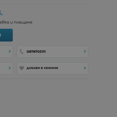
.
авка и плащане
И
0878705111
ДОБАВИ В ЛЮБИМИ